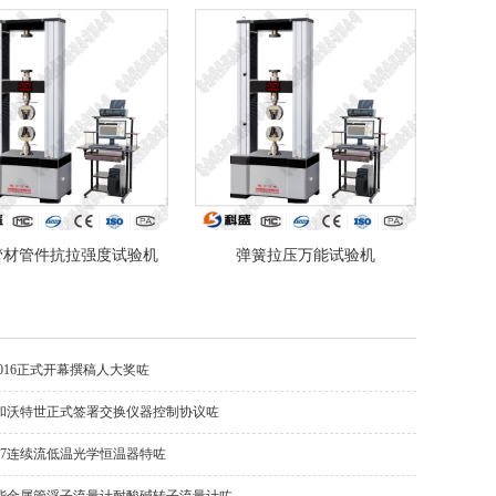
管材管件抗拉强度试验机
弹簧拉压万能试验机
con2016正式开幕撰稿人大奖咗
和沃特世正式签署交换仪器控制协议咗
tro17连续流低温光学恒温器特咗