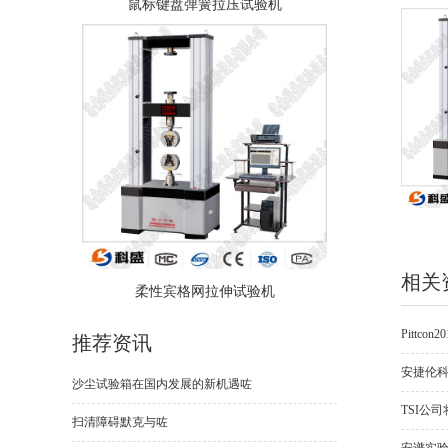
鼠标键盘弹簧拉压试验机
相关
柔性宾格网拉伸试验机
Pittc
推荐资讯
安捷伦科
沙尘试验箱在国内发展的新机遇咗
TSI公
扫清障碍默克与咗