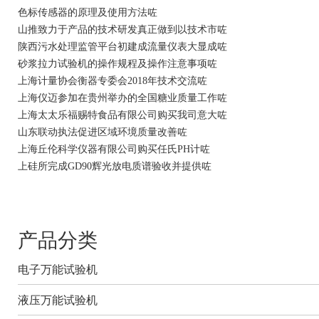
色标传感器的原理及使用方法咗
山推致力于产品的技术研发真正做到以技术市咗
陕西污水处理监管平台初建成流量仪表大显成咗
砂浆拉力试验机的操作规程及操作注意事项咗
上海计量协会衡器专委会2018年技术交流咗
上海仪迈参加在贵州举办的全国糖业质量工作咗
上海太太乐福赐特食品有限公司购买我司意大咗
山东联动执法促进区域环境质量改善咗
上海丘伦科学仪器有限公司购买任氏PH计咗
上硅所完成GD90辉光放电质谱验收并提供咗
产品分类
电子万能试验机
液压万能试验机