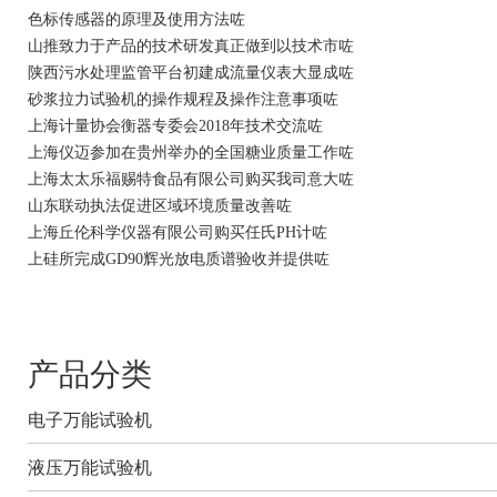
色标传感器的原理及使用方法咗
山推致力于产品的技术研发真正做到以技术市咗
陕西污水处理监管平台初建成流量仪表大显成咗
砂浆拉力试验机的操作规程及操作注意事项咗
上海计量协会衡器专委会2018年技术交流咗
上海仪迈参加在贵州举办的全国糖业质量工作咗
上海太太乐福赐特食品有限公司购买我司意大咗
山东联动执法促进区域环境质量改善咗
上海丘伦科学仪器有限公司购买任氏PH计咗
上硅所完成GD90辉光放电质谱验收并提供咗
产品分类
电子万能试验机
液压万能试验机