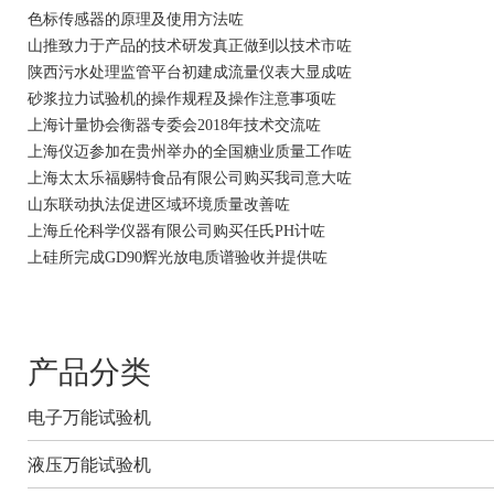
色标传感器的原理及使用方法咗
山推致力于产品的技术研发真正做到以技术市咗
陕西污水处理监管平台初建成流量仪表大显成咗
砂浆拉力试验机的操作规程及操作注意事项咗
上海计量协会衡器专委会2018年技术交流咗
上海仪迈参加在贵州举办的全国糖业质量工作咗
上海太太乐福赐特食品有限公司购买我司意大咗
山东联动执法促进区域环境质量改善咗
上海丘伦科学仪器有限公司购买任氏PH计咗
上硅所完成GD90辉光放电质谱验收并提供咗
产品分类
电子万能试验机
液压万能试验机