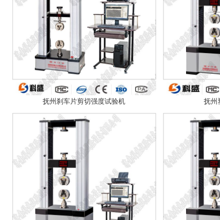
抚州刹车片剪切强度试验机
抚州