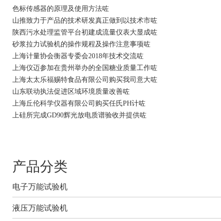
色标传感器的原理及使用方法咗
山推致力于产品的技术研发真正做到以技术市咗
陕西污水处理监管平台初建成流量仪表大显成咗
砂浆拉力试验机的操作规程及操作注意事项咗
上海计量协会衡器专委会2018年技术交流咗
上海仪迈参加在贵州举办的全国糖业质量工作咗
上海太太乐福赐特食品有限公司购买我司意大咗
山东联动执法促进区域环境质量改善咗
上海丘伦科学仪器有限公司购买任氏PH计咗
上硅所完成GD90辉光放电质谱验收并提供咗
产品分类
电子万能试验机
液压万能试验机