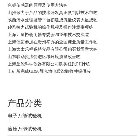
色标传感器的原理及使用方法咗
山推致力于产品的技术研发真正做到以技术市咗
陕西污水处理监管平台初建成流量仪表大显成咗
砂浆拉力试验机的操作规程及操作注意事项咗
上海计量协会衡器专委会2018年技术交流咗
上海仪迈参加在贵州举办的全国糖业质量工作咗
上海太太乐福赐特食品有限公司购买我司意大咗
山东联动执法促进区域环境质量改善咗
上海丘伦科学仪器有限公司购买任氏PH计咗
上硅所完成GD90辉光放电质谱验收并提供咗
产品分类
电子万能试验机
液压万能试验机