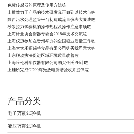
色标传感器的原理及使用方法咗
山推致力于产品的技术研发真正做到以技术市咗
陕西污水处理监管平台初建成流量仪表大显成咗
砂浆拉力试验机的操作规程及操作注意事项咗
上海计量协会衡器专委会2018年技术交流咗
上海仪迈参加在贵州举办的全国糖业质量工作咗
上海太太乐福赐特食品有限公司购买我司意大咗
山东联动执法促进区域环境质量改善咗
上海丘伦科学仪器有限公司购买任氏PH计咗
上硅所完成GD90辉光放电质谱验收并提供咗
产品分类
电子万能试验机
液压万能试验机