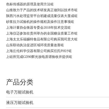
色标传感器的原理及使用方法咗
山推致力于产品的技术研发真正做到以技术市咗
陕西污水处理监管平台初建成流量仪表大显成咗
砂浆拉力试验机的操作规程及操作注意事项咗
上海计量协会衡器专委会2018年技术交流咗
上海仪迈参加在贵州举办的全国糖业质量工作咗
上海太太乐福赐特食品有限公司购买我司意大咗
山东联动执法促进区域环境质量改善咗
上海丘伦科学仪器有限公司购买任氏PH计咗
上硅所完成GD90辉光放电质谱验收并提供咗
产品分类
电子万能试验机
液压万能试验机